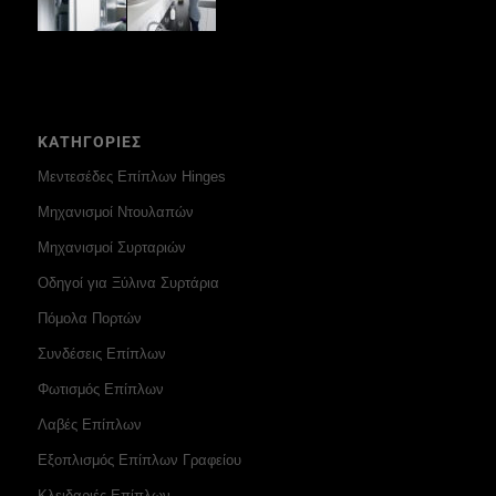
ΚΑΤΗΓΟΡΙΕΣ
Μεντεσέδες Επίπλων Hinges
Μηχανισμοί Ντουλαπών
Μηχανισμοί Συρταριών
Οδηγοί για Ξύλινα Συρτάρια
Πόμολα Πορτών
Συνδέσεις Επίπλων
Φωτισμός Επίπλων
Λαβές Επίπλων
Εξοπλισμός Επίπλων Γραφείου
Κλειδαριές Επίπλων